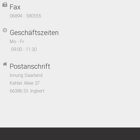
Fax
06894 - 580555
Geschäftszeiten
Mo - Fr
09:00 - 11:30
Postanschrift
Innung Saarland
Kahler Allee 37
66386 St. Ingbert