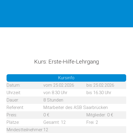
Kurs: Erste-Hilfe-Lehrgang
Kursinfo
Datum:
vom 25.02.2026
bis 25.02.2026
Uhrzeit:
von 8.30 Uhr
bis 16.30 Uhr
Dauer:
8 Stunden
Referent:
Mitarbeiter des ASB Saarbrücken
Preis:
0 €
Mitglieder: 0 €
Plätze:
Gesamt: 12
Frei: 2
Mindestteilnehmer:
12