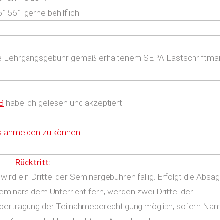
1561 gerne behilflich.
die Lehrgangsgebühr gemäß erhaltenem SEPA-Lastschriftma
B
habe ich gelesen und akzeptiert.
rs anmelden zu können!
Rücktritt:
ird ein Drittel der Seminargebühren fällig. Erfolgt die Absa
eminars dem Unterricht fern, werden zwei Drittel der
e Übertragung der Teilnahmeberechtigung möglich, sofern Na