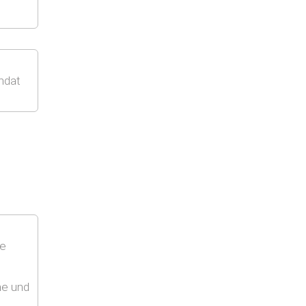
ndat
ge
me und