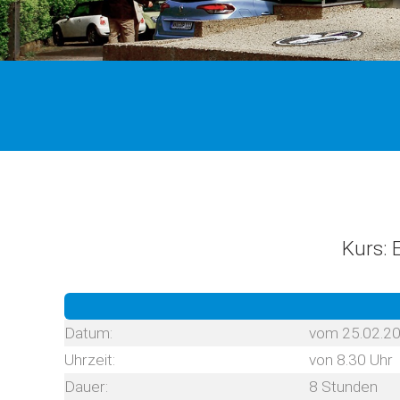
Kurs: 
Datum:
vom 25.02.2
Uhrzeit:
von 8.30 Uhr
Dauer:
8 Stunden