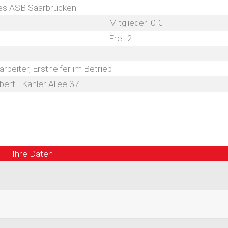
des ASB Saarbrücken
Mitglieder: 0 €
Frei: 2
rbeiter, Ersthelfer im Betrieb
bert - Kahler Allee 37
Ihre Daten